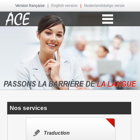
Version française
|
English version
|
Nederlandstalige versie
Nos services
Traduction