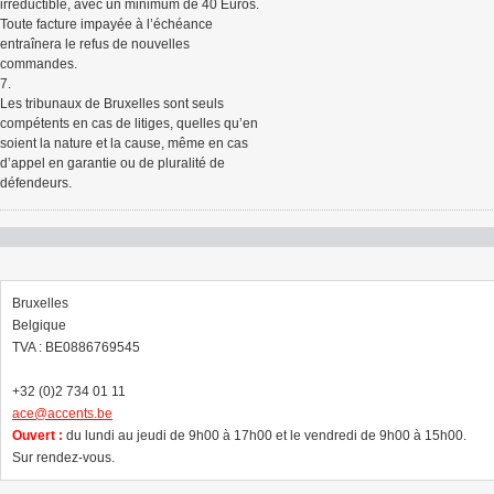
irréductible, avec un minimum de 40 Euros.
Toute facture impayée à l’échéance
entraînera le refus de nouvelles
commandes.
7.
Les tribunaux de Bruxelles sont seuls
compétents en cas de litiges, quelles qu’en
soient la nature et la cause, même en cas
d’appel en garantie ou de pluralité de
défendeurs.
Bruxelles
Belgique
TVA : BE0886769545
+32 (0)2 734 01 11
ace@accents.be
Ouvert :
du lundi au jeudi de 9h00 à 17h00 et le vendredi de 9h00 à 15h00.
Sur rendez-vous.