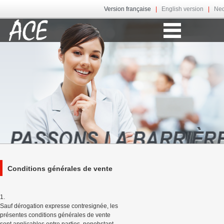
Version française
|
English version
|
Ned
Conditions générales de vente
1.
Sauf dérogation expresse contresignée, les
présentes conditions générales de vente
sont applicables entre parties, nonobstant